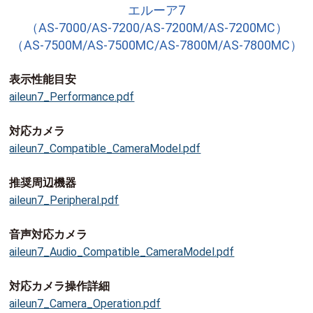
エルーア7
（AS-7000/AS-7200/AS-7200M/AS-7200MC）
（AS-7500M/AS-7500MC/AS-7800M/AS-7800MC）
表示性能目安
aileun7_Performance.pdf
対応カメラ
aileun7_Compatible_CameraModel.pdf
推奨周辺機器
aileun7_Peripheral.pdf
音声対応カメラ
aileun7_Audio_Compatible_CameraModel.pdf
対応カメラ操作詳細
aileun7_Camera_Operation.pdf